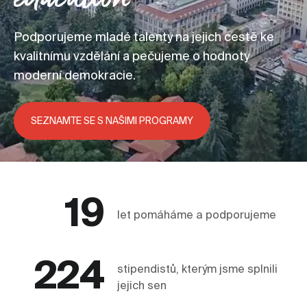
Podporujeme mladé talenty na jejich cestě ke
kvalitnímu vzdělání a pečujeme o hodnoty
moderní demokracie.
SEZNAMTE SE S NAŠIMI PROGRAMY
19
let pomáháme a podporujeme
224
stipendistů, kterým jsme splnili
jejich sen