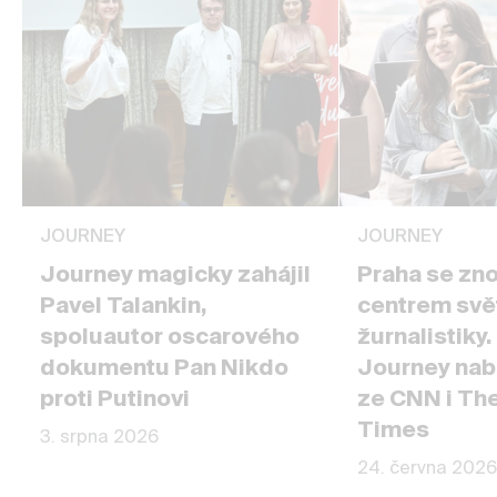
JOURNEY
JOURNEY
Journey magicky zahájil
Praha se zn
Pavel Talankin,
centrem svě
spoluautor oscarového
žurnalistiky
dokumentu Pan Nikdo
Journey nab
proti Putinovi
ze CNN i Th
Times
3. srpna 2026
24. června 2026