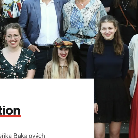
tion
ňka Bakalových 