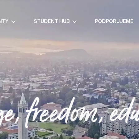
NTY
STUDENT HUB
PODPORUJEME
e, freedom, edu