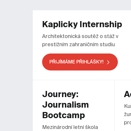
Kaplicky Internship
Architektonická soutěž o stáž v
prestižním zahraničním studiu
PŘIJÍMÁME PŘIHLÁŠKY!
Journey:
A
Journalism
Ku
Bootcamp
žu
pr
Mezinárodní letní škola