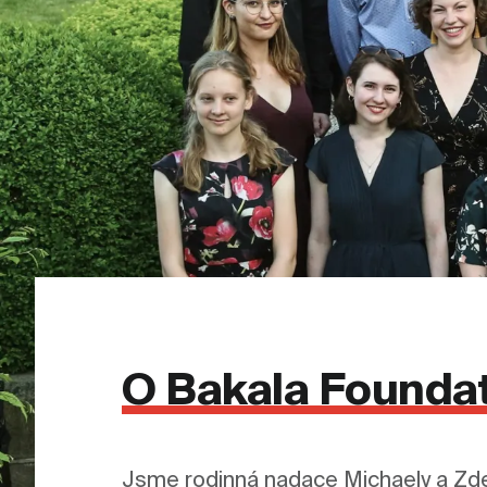
O Bakala Founda
Jsme rodinná nadace Michaely a Zde