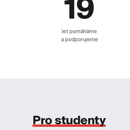
19
let pomáháme
a podporujeme
Pro studenty