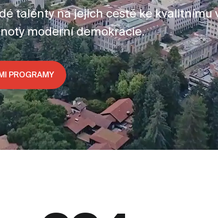
 talenty na jejich cestě ke kvalitnímu 
noty moderní demokracie.
IMI PROGRAMY