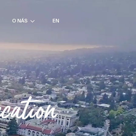
O NÁS
EN
cation