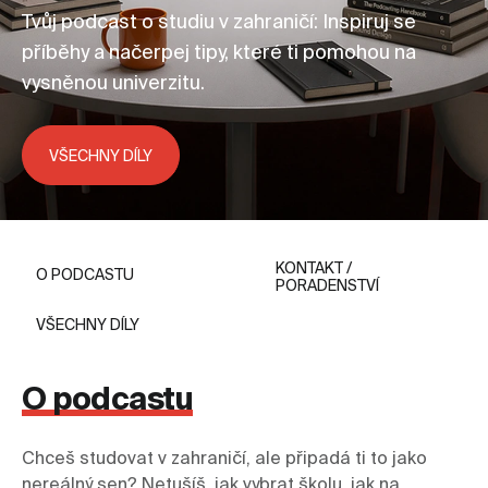
Tvůj podcast o studiu v zahraničí: Inspiruj se
příběhy a načerpej tipy, které ti pomohou na
vysněnou univerzitu.
VŠECHNY DÍLY
KONTAKT /
O PODCASTU
PORADENSTVÍ
VŠECHNY DÍLY
O podcastu
Chceš studovat v zahraničí, ale připadá ti to jako 
nereálný sen? Netušíš, jak vybrat školu, jak na 