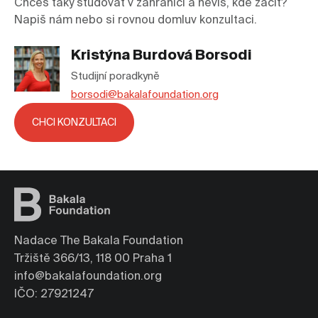
Chceš taky studovat v zahraničí a nevíš, kde začít?
Napiš nám nebo si rovnou domluv konzultaci.
Kristýna Burdová Borsodi
Studijní poradkyně
borsodi@bakalafoundation.org
CHCI KONZULTACI
Nadace The Bakala Foundation
Tržiště 366/13, 118 00 Praha 1
info@bakalafoundation.org
IČO: 27921247