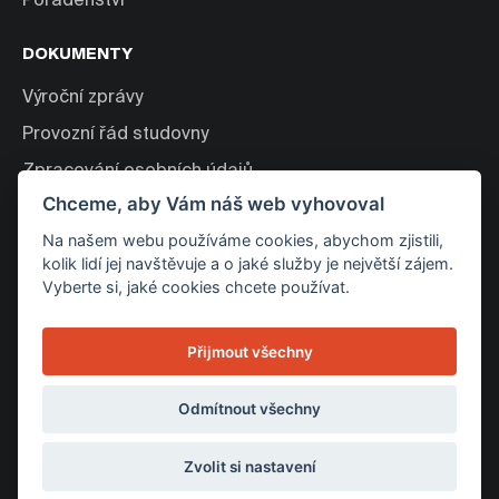
Poradenství
DOKUMENTY
Výroční zprávy
Provozní řád studovny
Zpracování osobních údajů
Chceme, aby Vám náš web vyhovoval
O NÁS
Na našem webu používáme cookies, abychom zjistili,
kolik lidí jej navštěvuje a o jaké služby je největší zájem.
O Bakala Foundation
Vyberte si, jaké cookies chcete používat.
Novinky
Kontakt
Přijmout všechny
PODPORUJEME
Odmítnout všechny
Zvolit si nastavení
© 2007-
2026