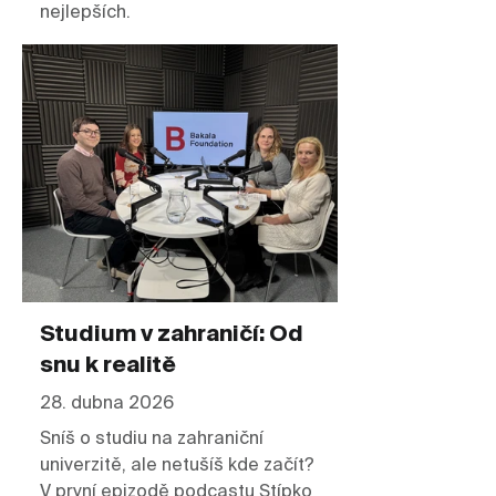
nejlepších.
Studium v zahraničí: Od
snu k realitě
28. dubna 2026
Sníš o studiu na zahraniční
univerzitě, ale netušíš kde začít?
V první epizodě podcastu Stípko