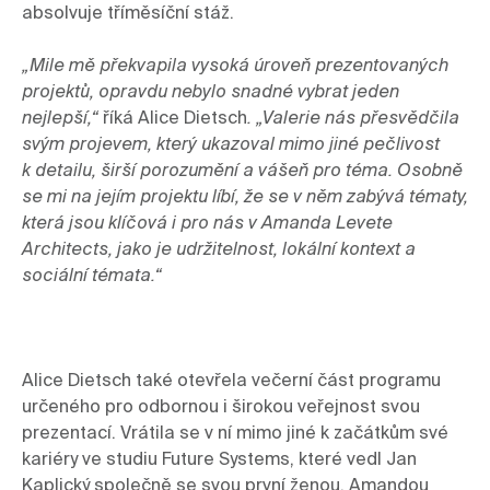
absolvuje tříměsíční stáž.

„Mile mě překvapila vysoká úroveň prezentovaných 
projektů, opravdu nebylo snadné vybrat jeden 
nejlepší,“ 
říká Alice Dietsch
. „Valerie nás přesvědčila 
svým projevem, který ukazoval mimo jiné pečlivost 
k detailu, širší porozumění a vášeň pro téma. Osobně 
se mi na jejím projektu líbí, že se v něm zabývá tématy, 
která jsou klíčová i pro nás v Amanda Levete 
Architects, jako je udržitelnost, lokální kontext a 
sociální témata.“ 
Alice Dietsch také otevřela večerní část programu 
určeného pro odbornou i širokou veřejnost svou 
prezentací. Vrátila se v ní mimo jiné k začátkům své 
kariéry ve studiu Future Systems, které vedl Jan 
Kaplický společně se svou první ženou, Amandou 