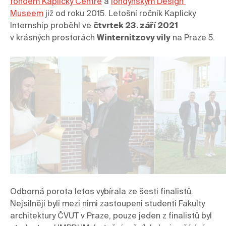
fondem Kaplicky Centre
 a 
londýnským Design 
Museem
 již od roku 2015. Letošní ročník Kaplicky 
Internship proběhl ve 
čtvrtek 23. září 2021
v krásných prostorách 
Winternitzovy vily
 na Praze 5.
Odborná porota letos vybírala ze šesti finalistů. 
Nejsilněji byli mezi nimi zastoupeni studenti Fakulty 
architektury ČVUT v Praze, pouze jeden z finalistů byl 