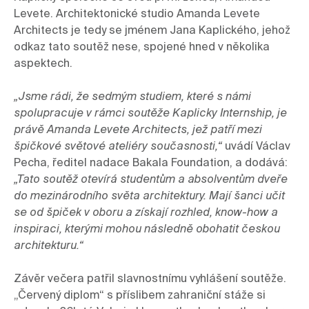
Levete. Architektonické studio Amanda Levete 
Architects je tedy se jménem Jana Kaplického, jehož 
odkaz tato soutěž nese, spojené hned v několika 
aspektech.

„Jsme rádi, že sedmým studiem, které s námi 
spolupracuje v rámci soutěže Kaplicky Internship, je 
právě Amanda Levete Architects, jež patří mezi 
špičkové světové ateliéry současnosti,“ 
uvádí Václav 
Pecha, ředitel nadace Bakala Foundation, a dodává:
„Tato soutěž otevírá studentům a absolventům dveře 
do mezinárodního světa architektury. Mají šanci učit 
se od špiček v oboru a získají rozhled, know-how a 
inspiraci, kterými mohou následně obohatit českou 
architekturu.“
Závěr večera patřil slavnostnímu vyhlášení soutěže. 
„Červený diplom“ s příslibem zahraniční stáže si 