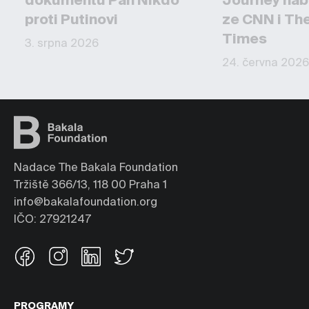
dokumentu Pan Nikdo
Journey nab
proti Putinovi
ze CNN i Th
Times
3. srpna 2026
24. června 2026
Nadace The Bakala Foundation
Tržiště 366/13, 118 00 Praha 1
info@bakalafoundation.org
IČO: 27921247
PROGRAMY