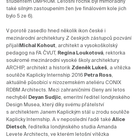
studentem UMPRUM. Letošní ročník byl mimořádný 
také silným zastoupením žen (ve finálovém kole jich 
bylo 5 ze 6).

V porotě zasedlo hned několik ikon české i 
mezinárodní architektury. Z českých zástupců pozvání 
přijali
Michal Kohout
, architekt a vysokoškolský 
pedagog na FA ČVUT, 
Regina Loukotová
, rektorka 
soukromé mezinárodní vysoké školy architektury 
ARCHIP, architekt a historik 
Zdeně
k Lukeš
, a vítězka 
soutěže Kaplicky Internship 2016 
Petra Ross
, 
aktuálně působící v nizozemském ateliéru CONIX 
RDBM Architects. Mezi zahraničními členy ani letos 
nechyběl 
Deyan Sudjic
, emeritní ředitel londýnského 
Design Musea, který díky svému přátelství 
s architektem Janem Kaplickým stál u zrodu soutěže 
Kaplicky Internship. A v neposlední řadě také 
Alice 
Dietsch
, ředitelka londýnského studia Amanda 
Levete Architects, ve kterém letošní vítězka 