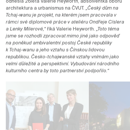
odnesla 26letá Valerie Heyworth, absolventka oboru 
architektura a urbanismus na ČVUT. 
„Český dům na 
Tchaj-wanu je projekt, na kterém jsem pracovala v 
rámci své diplomové práce v ateliéru Ondřeje Císlera 
a Lenky Milerové,“ 
říká Valerie Heyworth.
 „Toto téma 
jsme se rozhodli zpracovat mimo jiné jako odpověď 
na poněkud ambivalentní postoj České republiky 
k Tchaj-wanu a jeho vztahu s Čínskou lidovou 
republikou. Česko-tchajwanské vztahy vnímám jako 
velmi důležité a perspektivní. 
Vybudování národního 
kulturního centra by toto partnerství podpořilo.“