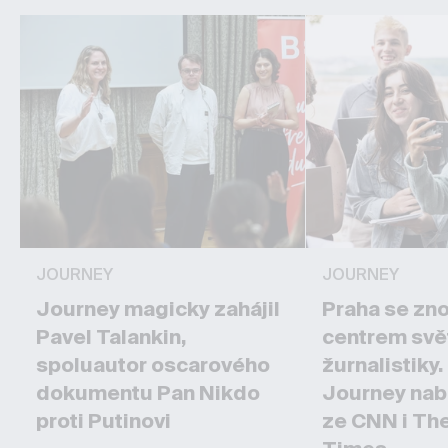
JOURNEY
JOURNEY
Journey magicky zahájil
Praha se zn
Pavel Talankin,
centrem svě
spoluautor oscarového
žurnalistiky
dokumentu Pan Nikdo
Journey nab
proti Putinovi
ze CNN i Th