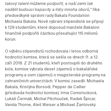
takový talent můžeme podpořit, a naší zemi tak 
nadělit budoucí kapacity a lídry mnoha oborů,“ 
říká 
předsedkyně správní rady Bakala Foundation 
Michaela Bakala. Nově vybraní stipendisté se připojí 
k 129 studentům, které doposud manželé Bakalovi 
finančně podpořili částkou přesahující 115 milionů 
korun.

O výběru stipendistů rozhodovala i letos odborná 
hodnoticí komise, která se sešla ve dnech 11. a 12. 
září 2018. Z 21 studentů, kteří postoupili do druhého 
kola, komise vybrala deset zájemců o bakalářské 
programy a osm zájemců o magisterské programy na 
zahraničních univerzitách. V komisi zasedli: Michaela 
Bakala, Kristýna Borsodi, Pepper de Callier 
(předseda hodnoticí komise), Irma Comstocková, 
Lukáš Čermák, Michal Pěchouček, Radek Špicar, 
Vanda Thorne, Aleš Weiser a Michael Žantovský.