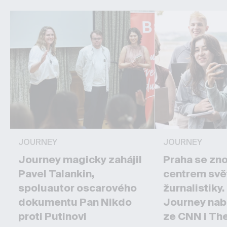
JOURNEY
JOURNEY
Journey magicky zahájil
Praha se zn
Pavel Talankin,
centrem svě
spoluautor oscarového
žurnalistiky
dokumentu Pan Nikdo
Journey nab
proti Putinovi
ze CNN i Th