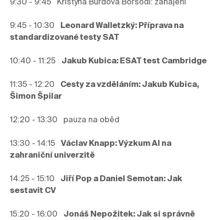
9:30 - 9:45   Kristýna Burdová Borsodi: zahájení 
9:45 - 10:30   
Leonard Walletzký: Příprava na 
standardizované testy SAT
10:40 - 11:25   
Jakub Kubica: ESAT test Cambridge
11:35 - 12:20   
Cesty za vzděláním: Jakub Kubica, 
Šimon Špilar
12:20 - 13:30   pauza na oběd
13:30 - 14:15   
Václav Knapp: Výzkum AI na 
zahraniční univerzitě
14:25 - 15:10   
Jiří Pop a Daniel Semotan: Jak 
sestavit CV
15:20 - 16:00   
Jonáš Nepožitek: Jak si správně 