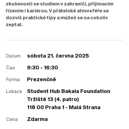
zkušenosti se studiem v zahraničí, přijímacím
řízením i kariérou. V přátelské atmosféře se
dozvíš praktické tipy a můžeš se na cokoliv
zeptat.
sobota 21. června 2025
Datum
9:30 - 16:30
Čas
Prezenčně
Forma
Student Hub Bakala Foundation
Lokace
Tržiště 13 (4. patro)
118 00 Praha 1 - Malá Strana
Zdarma
Cena