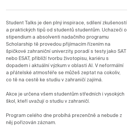
Student Talks je den plný inspirace, sdílení zkušeností 
a praktických tipů od studentů studentům. Uchazeči o 
stipendium a absolventi nadačního programu 
Scholarship tě provedou přijímacím řízením na 
špičkové zahraniční univerzity, poradí s testy jako SAT 
nebo ESAT, přiblíží tvorbu životopisu, kariéru s 
dopadem i aktuální výzkum v oblasti AI. V neformální 
a přátelské atmosféře se můžeš zeptat na cokoliv, 
co tě na cestě ke studiu v zahraničí zajímá.

Akce je určena všem studentům středních i vysokých 
škol, kteří uvažují o studiu v zahraničí.
Program celého dne probíhá prezenčně a nebude z 
něj pořizován záznam.