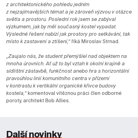
z architektonického pohledu jedním 
z nejzajímavějších témat a je zároveň výzvou v otázce 
světla a prostoru. Poslední rok jsem se zabýval 
výzkumem, jak by měl současný kostel vypadat. 
Výsledné řešení nabízí jak prostory pro setkávání, tak 
místo k zastavení a ztišení,“ 
říká Miroslav Strnad.

„Zaujalo nás, že student přemýšlel nad objektem na 
mnoha úrovních. Ať už to byl vztah k okolní krajině a 
sídlištní zástavbě, funkčnost anebo hra s horizontální 
pravoúhlou linií komunitního centra v přízemí 
v kontrastu k vertikální organické křivce budovy 
kostela,“
 komentoval vítěznou práci člen odborné 
poroty, architekt Bob Allies.
Další novinky