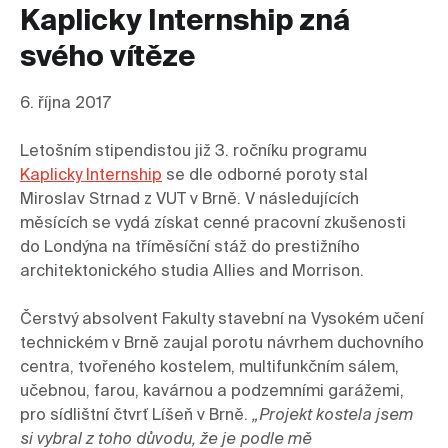
Kaplicky Internship zná
svého vítěze
6. října 2017
Letošním stipendistou již 3. ročníku programu 
Kaplicky Internship
 se dle odborné poroty stal 
Miroslav Strnad z VUT v Brně. V následujících 
měsících se vydá získat cenné pracovní zkušenosti 
do Londýna na tříměsíční stáž do prestižního 
architektonického studia Allies and Morrison.

Čerstvý absolvent Fakulty stavební na Vysokém učení 
technickém v Brně zaujal porotu návrhem duchovního 
centra, tvořeného kostelem, multifunkčním sálem, 
učebnou, farou, kavárnou a podzemními garážemi, 
pro sídlištní čtvrť Líšeň v Brně. 
„Projekt kostela jsem 
si vybral z toho důvodu, že je podle mě 