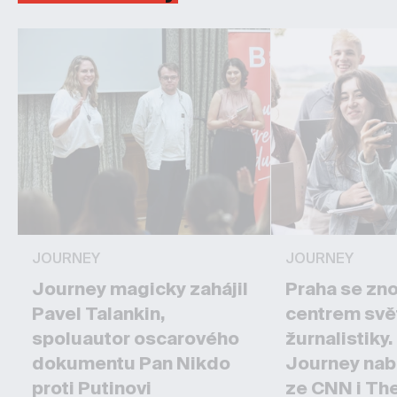
JOURNEY
JOURNEY
Journey magicky zahájil
Praha se zn
Pavel Talankin,
centrem svě
spoluautor oscarového
žurnalistiky
dokumentu Pan Nikdo
Journey nab
proti Putinovi
ze CNN i Th