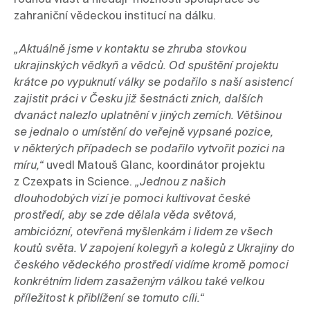
rodnou vlast a hledají  možnosti spolupráce se 
zahraniční vědeckou institucí na dálku.

„Aktuálně jsme v kontaktu se zhruba 
stovkou
ukrajinský
ch
vědky
ň
 a 
vědc
ů
. 
O
d spuštění projektu 
krátce po vypuknutí války 
se podařilo s naší asistencí 
zajistit práci
 v Česku
 již šestnácti z
nich
, dalších 
dvanáct nalezlo uplatnění v jiných zemích
. 
Většinou 
se jednalo o umístění do veřejně vypsané pozice, 
v některých případech se podařilo vytvořit pozici na 
míru,“
 uvedl Matouš Glanc, koordinátor projektu 
z Czexpats in Science. 
„
Jednou z našich 
dlouhodobých vizí je
 pomoci kultivovat české 
prostředí, aby se zde dělala věda světová, 
ambiciózní, otevřená myšlenkám i lidem ze všech 
koutů světa. V zapojení kolegyň a kolegů z Ukrajiny do 
českého vědeckého prostředí vidíme kromě pomoci 
konkrétním lidem zasaženým válkou také velkou 
příležitost k přiblížení se tomuto cíli.“  