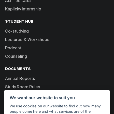
Achilles Data
Kaplicky Internship
STUDENT HUB
Co-studying
Lectures & Workshops
Podcast
Counseling
DOCUMENTS
Annual Reports
Study Room Rules
Personal Data Processing
We want our website to suit you
We use cookies on our website to find out how many
ABOUT US
people come here and what services are of the