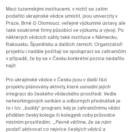
Mezi tuzemskými institucemi, v nichž se zatím 
podařilo ukrajinské vědce umístit, jsou univerzity v  
Praze, Brně či Olomouci, veřejné výzkumné ústavy, ale 
také soukromé firmy působící ve výzkumu a vývoji. Po 
některých vědcích sáhly také instituce v Německu, 
Rakousku, Španělsku a dalších zemích. Organizátoři 
projektu i nadále počítají se spoluprací se zahraničím 
v případě, že by se v Česku konkrétní pozice nedařilo 
najít.

Pro ukrajinské vědce v Česku jsou v další fázi 
projektu plánovány aktivity, které usnadní jejich 
integraci do českého vědeckého prostředí. Vedle 
networkingových setkání a odborných přednášek je 
to i tzv. „buddy“ program, kdy je zahraničnímu vědci 
přidělen český kolega či kolegyně coby průvodce 
místním prostředím.  
„Pevně věříme, že se nám 
podaří aktivovat co nejvíce českých vědců a 