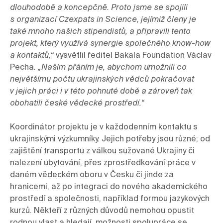
dlouhodobě a koncepčně. Proto jsme se spojili 
s organizací Czexpats in Science, jejímiž členy je 
také mnoho našich stipendistů, a připravili tento 
projekt, který využívá synergie společného know-how 
a kontaktů,“ 
vysvětlil ředitel Bakala Foundation Václav 
Pecha
. „Naším přáním je, abychom umožnili co 
největšímu počtu ukrajinských vědců pokračovat 
v jejich práci i v této pohnuté době a zároveň tak 
obohatili české vědecké prostředí.“
Koordinátor projektu je v každodenním kontaktu s 
ukrajinskými výzkumníky. Jejich potřeby jsou různé; od 
zajištění transportu z válkou sužované Ukrajiny či 
nalezení ubytování, přes zprostředkování práce v 
daném vědeckém oboru v Česku či jinde za 
hranicemi, až po integraci do nového akademického 
prostředí a společnosti, například formou jazykových 
kurzů. Někteří z různých důvodů nemohou opustit 