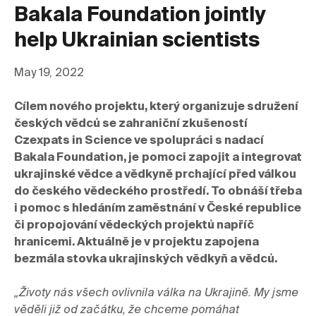
Bakala Foundation jointly
help Ukrainian scientists
May 19, 2022
Cílem nového projektu, který organizuje sdružení 
českých vědců 
se zahraniční zkušeností 
Czexpats in Science ve spolupráci s nadací 
Bakala Foundation, je
pomoci zapojit a integrovat 
ukrajinské vědce 
a vědkyně
 prchající před válkou 
do
 česk
ého
 vědeck
é
ho
 prostředí. To obnáší třeba 
i pomoc s hledáním zaměstnání v České republice 
či propojování vědeckých projektů napříč 
hranicemi. Aktuálně je v projektu zapojena 
bezmála stovka ukrajinských
vědkyň a vědců
.
„Životy nás všech ovlivnila válka na Ukrajině. My jsme 
věděli již od začátku, že chceme pomáhat 