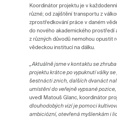
Koordinátor projektu je v každodenní
různé; od zajištění transportu z válko
zprostředkování práce v daném vědec
do nového akademického prostředí a 
z různých důvodů nemohou opustit rod
vědeckou institucí na dálku.

„Aktuálně jsme v kontaktu se zhruba
projektu 
krátce po vypuknutí války 
se 
šestnácti z
nich
, dalších dvanáct nal
umístění do veřejně vypsané pozice, v
uvedl Matouš Glanc, koordinátor proj
dlouhodobých vizí je
 pomoci kultivov
ambiciózní, otevřená myšlenkám i lid