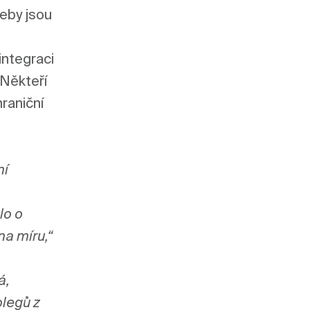
eby jsou 
ntegraci 
Někteří 
aniční 
í 
o o 
na míru,“
, 
legů z 