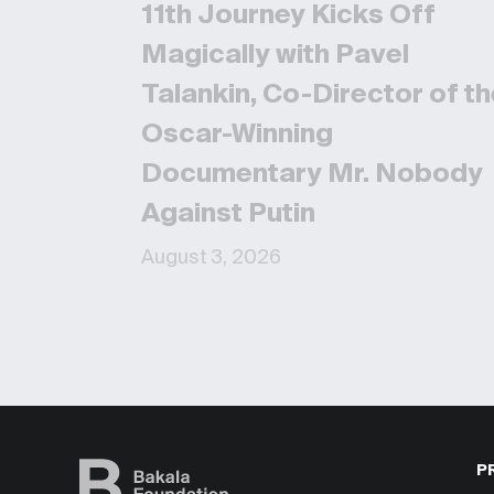
11th Journey Kicks Off
Magically with Pavel
Talankin, Co-Director of t
Oscar-Winning
Documentary Mr. Nobody
Against Putin
August 3, 2026
P