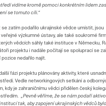
tředí vidíme kromě pomoci konkrétním lidem za
ení se tomuto cíli.“  
se zatím podařilo ukrajinské vědce umístit, jsou 
, veřejné výzkumné ústavy, ale také soukromé firm
terých vědcích sáhly také instituce v Německu, R
oři projektu i nadále počítají se spoluprací se za
pozice nedařilo najít.

lší fázi projektu plánovány aktivity, které usnadní 
tředí. Vedle networkingových setkání a odbornýc
m, kdy je zahraničnímu vědci přidělen český kolega
středím.  
„Pevně věříme, že se nám podaří aktivov
stitucí tak, aby zapojení ukrajinských vědců bylo