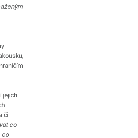
saženým 
y 
akousku, 
hraničím 
jejich 
h 
 či 
at co 
 co 