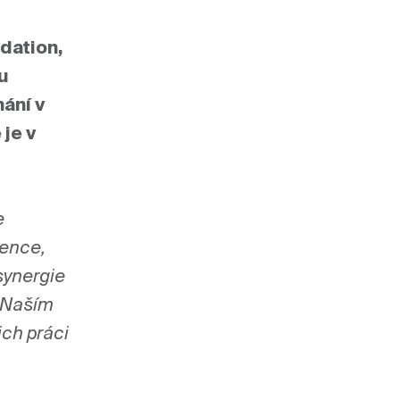
ation, 
u 
ání v 
e v 
 
ence, 
synergie 
„Naším 
ch práci 