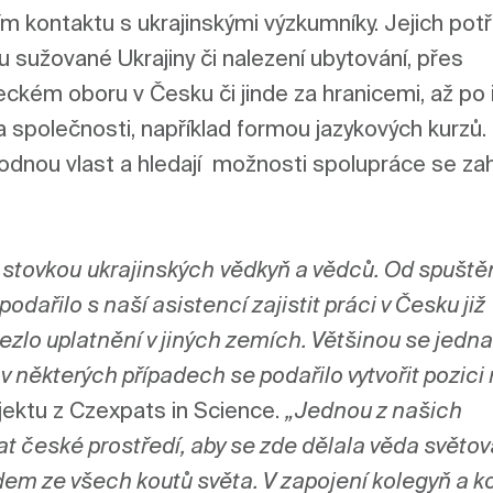
m kontaktu s ukrajinskými výzkumníky. Jejich potř
u sužované Ukrajiny či nalezení ubytování, přes 
kém oboru v Česku či jinde za hranicemi, až po i
společnosti, například formou jazykových kurzů. 
nou vlast a hledají  možnosti spolupráce se zahr
 
stovkou
ukrajinský
ch
vědky
ň
 a 
vědc
ů
. 
O
d spuštěn
podařilo s naší asistencí zajistit práci
 v Česku
 již 
ezlo uplatnění v jiných zemích
. 
Většinou 
se jednal
 některých případech se podařilo vytvořit pozici 
ektu z Czexpats in Science. 
„
Jednou z našich 
at české prostředí, aby se zde dělala věda světová
em ze všech koutů světa. V zapojení kolegyň a ko