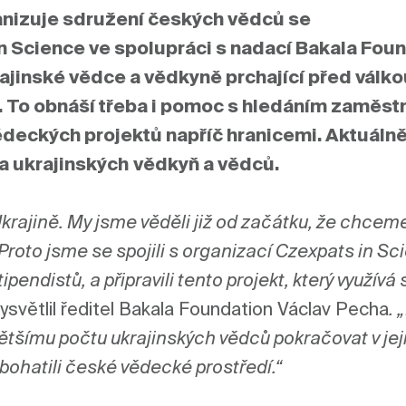
anizuje sdružení českých vědců 
se 
n Science ve spolupráci s nadací Bakala Found
ajinské vědce 
a vědkyně
 prchající před válko
. To obnáší třeba i pomoc s hledáním zaměstn
deckých projektů napříč hranicemi. Aktuálně j
a ukrajinských
vědkyň a vědců
.
Ukrajině. My jsme věděli již od začátku, že chceme
to jsme se spojili s organizací Czexpats in Sci
pendistů, a připravili tento projekt, který využívá 
ysvětlil ředitel Bakala Foundation Václav Pecha
. 
tšímu počtu ukrajinských vědců pokračovat v jeji
obohatili české vědecké prostředí.“