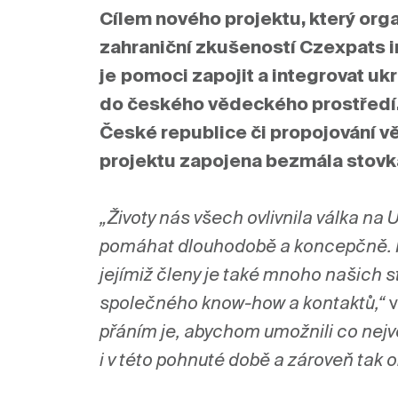
Cílem nového projektu, který org
zahraniční zkušeností 
Czexpats i
je
pomoci zapojit a integrovat 
ukr
do
 česk
ého
 vědeck
é
ho
 prostředí
České republice či propojování vě
projektu zapojena bezmála stovk
„Životy nás všech ovlivnila válka na 
pomáhat dlouhodobě a koncepčně. Pro
jejímiž členy je také mnoho našich sti
společného know-how a kontaktů,“ 
v
přáním je, abychom umožnili co nejvě
i v této pohnuté době a zároveň tak 